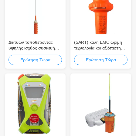
Δικτύων τοποθετώντας
(SART) καλή EMC ώριμη
υψηλής ισχύος συσκευή
τεχνολογία και αξιόπιστη
αποστολής σημάτων
πιό μικρή κατανάλωση
απόδοσης οργάνων VAS9
ισχύος GMDSS esr-06
Ερώτηση Τώρα
Ερώτηση Τώρα
υψηλής αντοχής και
απόδοσης
αδιάβροχη