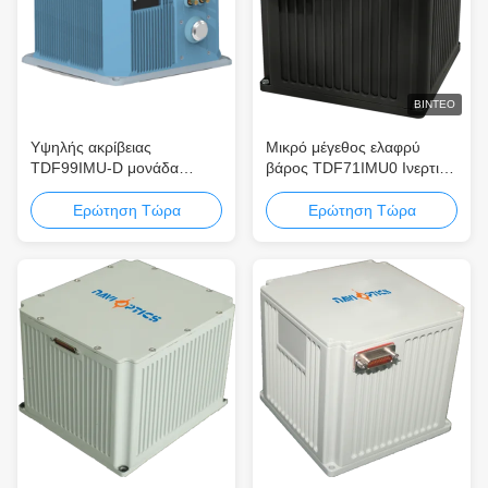
ΒΊΝΤΕΟ
Υψηλής ακρίβειας
Μικρό μέγεθος ελαφρύ
TDF99IMU-D μονάδα
βάρος TDF71IMU0 Ινερτική
αδράνειας οπτικών ινών με
μονάδα οπτικών ινών με
υψηλή αντοχή σε
χαμηλή κατανάλωση
Ερώτηση Τώρα
Ερώτηση Τώρα
κραδασμούς και δονήσεις
ενέργειας
και μικρό μέγεθος