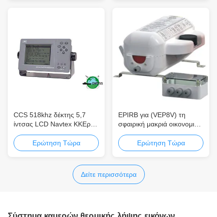
τον χρήστη GMDSS
βάρους consumpt
εξοπλισμού
CCS 518khz δέκτης 5,7
EPIRB για (VEP8V) τη
ίντσας LCD Navtex ΚΚΕρ
σφαιρική μακριά οικονομικά
NCR-333 οικονομικώς
ενεργή ζωή συστημάτων
αποδοτικός
θαλάσσιου κινδύνου
Ερώτηση Τώρα
Ερώτηση Τώρα
vdr/vdr-FFC και ασφάλειας
Δείτε περισσότερα
Σύστημα καμερών θερμικής λήψης εικόνων