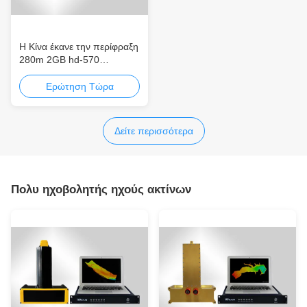
Η Κίνα έκανε την περίφραξη
280m 2GB hd-570
μετάλλων την ενιαία ηχώ
ακτίνων υγιέστερη
Ερώτηση Τώρα
περίφραξη πλήρης-
μετάλλων υψηλός-
εικονοκυττάρου
Δείτε περισσότερα
οικονομικώς αποδοτική
Πολυ ηχοβολητής ηχούς ακτίνων