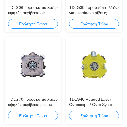
TDLG06 Γυροσκόπιο λέιζερ
TDLG30 Γυροσκόπιο λέιζερ
υψηλής ακρίβειας σε
για μεσαίας ακρίβειας
κατευθυνόμενα οβίδια
πλοήγηση των μικρής
πυροβολικού
εμβέλειας τακτικών
Ερώτηση Τώρα
Ερώτηση Τώρα
πυραύλων
TDLG70 Γυροσκόπιο λέιζερ
TDLG46 Rugged Laser
υψηλής ακρίβειας μικρού
Gyroscope / Gyro System
όγκου ελαφρύ βάρος
συμπαγές
Ερώτηση Τώρα
Ερώτηση Τώρα