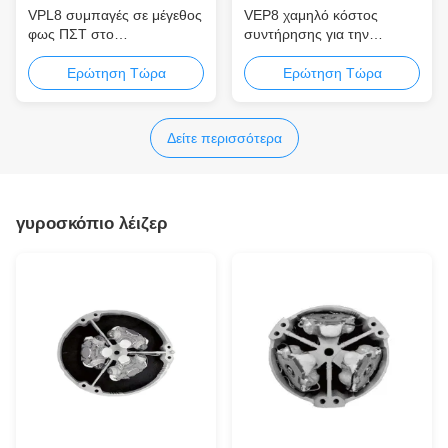
VPL8 συμπαγές σε μέγεθος
VEP8 χαμηλό κόστος
φως ΠΣΤ στο
συντήρησης για την
ενσωματωμένο ΠΣΤ
μπαταρία και την
βάρους για το γρήγορο και
υδροστατική χαμηλή
Ερώτηση Τώρα
Ερώτηση Τώρα
ακριβές positionin GMDSS
περιπλανώμενη ow
αρμονική χαμηλή δύναμη-
κατανάλωση releaser
Δείτε περισσότερα
γυροσκόπιο λέιζερ