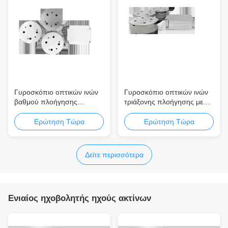
Γυροσκόπιο οπτικών ινών
Γυροσκόπιο οπτικών ινών
βαθμού πλοήγησης
τριάξονης πλοήγησης με
TDFG50T με υψηλή
ακρίβεια 0,01°/h και έξοδο
ακρίβεια και σχεδιασμό σε
RS-422
Ερώτηση Τώρα
Ερώτηση Τώρα
στερεή κατάσταση για
ακριβή πλοήγηση
Δείτε περισσότερα
Ενιαίος ηχοβολητής ηχούς ακτίνων