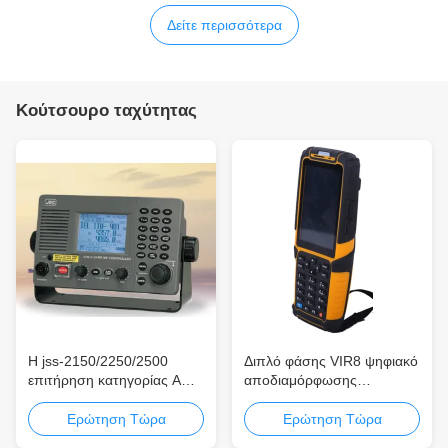
Δείτε περισσότερα
Κούτσουρο ταχύτητας
Η jss-2150/2250/2500
Διπλό φάσης VIR8 ψηφιακό
επιτήρηση κατηγορίας Α
αποδιαμόρφωσης
6CH DSC MF/HF
αναγνωριστικών σημάτων
ενσωμάτωσε το ραδιο
φως μεγέθους ελεγκτών
Ερώτηση Τώρα
Ερώτηση Τώρα
διαισθητικό ενδιάμεσο με
μικρό στη μικρή δύναμη