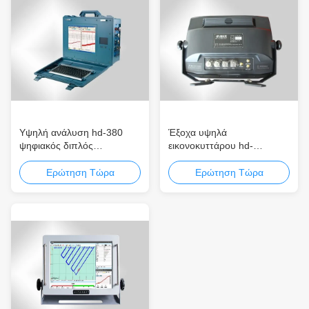
Υψηλή ανάλυση hd-380
Έξοχα υψηλά
ψηφιακός διπλός
εικονοκυττάρου hd-
ηχοβολητής ηχούς ακτίνων
ΑΝΩΤΑΤΑ 200kHz
συχνότητας Dustproof
καταγραφής
Ερώτηση Τώρα
Ερώτηση Τώρα
ενιαίος φορητός
αναπαραγωγής ήχου ενιαία
ακτίνων πολλαπλάσια
αποτελέσματα καταγραφής
και αναπαραγωγής ήχου
ηχούς υγιέστερα εύκολα