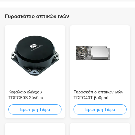
Γυροσκόπιο οπτικών ινών
Κεφάλαιο ελέγχου
Γυροσκόπιο οπτικών ινών
TDFG50S Σύνθετο
TDFG40T βαθμού
γυροσκόπιο οπτικών ινών
πλοήγησης με υψηλή
υψηλής απόδοσης για
ευαισθησία και δυναμικό
Ερώτηση Τώρα
Ερώτηση Τώρα
ακριβή πλοήγηση
εύρος ≥±400°/s