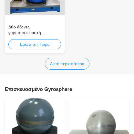
Δύο άξονες
γυροσυσκευαστή
δοκιμαστικό γύρο με υψηλή
ακρίβεια κλίσης και ακρίβεια
Ερώτηση Τώρα
γωνιακής ταχύτητας σε
ανοξείδωτο χάλυβα
Δείτε περισσότερα
Επισκευασμένο Gyrosphere