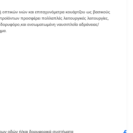
 οπτικών ινών και επιταχυνόμετρα κουάρτζου ως βασικούς
ροϊόντων προσφέρει πολλαπλές λειτουργικές λειτουργίες,
 δορυφόρο,και ενσωματωμένη ναυσιπλοΐα αδράνειας/
ημα.
σεων οδών ή/και δορυφορικά συστήματα