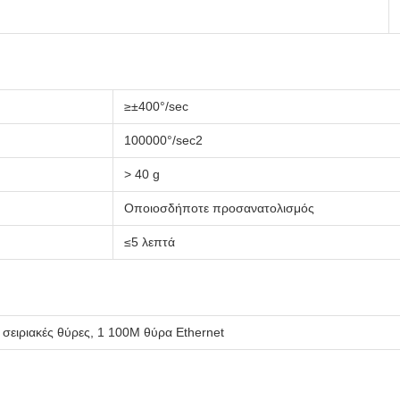
≥±400°/sec
100000°/sec2
> 40 g
Οποιοσδήποτε προσανατολισμός
≤5 λεπτά
x σειριακές θύρες, 1 100M θύρα Ethernet