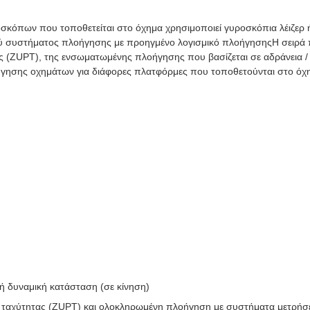
κόπων που τοποθετείται στο όχημα χρησιμοποιεί γυροσκόπια λέιζερ ή
ού συστήματος πλοήγησης με προηγμένο λογισμικό πλοήγησηςΗ σειρά π
 (ZUPT), της ενσωματωμένης πλοήγησης που βασίζεται σε αδράνεια /
γησης οχημάτων για διάφορες πλατφόρμες που τοποθετούνται στο όχ
ή δυναμική κατάσταση (σε κίνηση)
ής ταχύτητας (ZUPT) και ολοκληρωμένη πλοήγηση με συστήματα μετρή