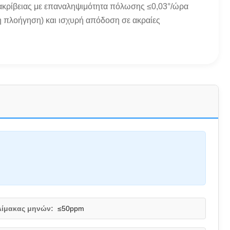
κρίβειας με επαναληψιμότητα πόλωσης ≤0,03°/ώρα
 πλοήγηση) και ισχυρή απόδοση σε ακραίες
λίμακας μηνών:
≤50ppm