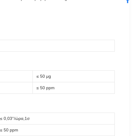
≤ 50 μg
≤ 50 ppm
≤ 0,03°/ώρα,1σ
≤ 50 ppm