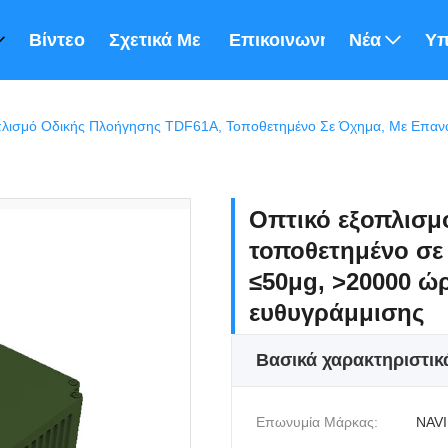
Βίντεο
Σχετικά Με Εμάς
Επικοινωνήστε Μαζί Μας
Νέα
Υπ
Οπτικό εξοπλισμ
τοποθετημένο σε
≤50μg, >20000 ώ
ευθυγράμμισης
Βασικά χαρακτηριστικ
Επωνυμία Μάρκας:
NAVI