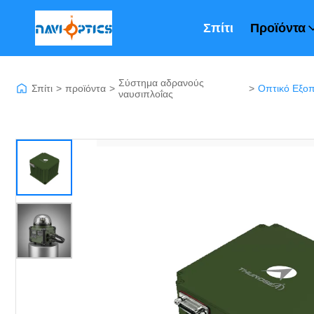
Σπίτι
Προϊόντα
Σύστημα αδρανούς
Σπίτι
>
προϊόντα
>
>
ναυσιπλοΐας