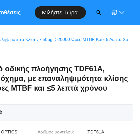
Μιλήστε Τώρα.
οθέσεις
Οπτικό Εξοπλισμό Οδικής Πλοήγησης TDF61A, Τοποθετημένο Σε Όχημα, Με Επαναληψιμότητα Κλίσης ≤50μg, >20000 Ώρες MTBF Και ≤5 Λεπτά Χρόνου Ευθυγράμμισης
ό οδικής πλοήγησης TDF61A,
 όχημα, με επαναληψιμότητα κλίσης
ρες MTBF και ≤5 λεπτά χρόνου
ά
 OPTICS
Αριθμός μοντέλου:
TDF61A