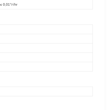
≤ 0,01°/√hr