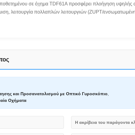
οποθετημένου σε όχημα TDF61A προσφέρει πλοήγηση υψηλής α
μμιση, λειτουργία πολλαπλών λειτουργιών (ZUPT/ενσωματωμένη
τος
ησης και Προσανατολισμού με Οπτικό Γυροσκόπιο
,
σαία Οχήματα
Η ακρίβεια του παράγοντα κ