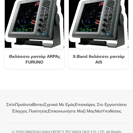
Θαλάσσιο ραντάρ ARPAς
X-Band θαλάσσιο ραντάρ
FURUNO
AIS
Σπίτι
Προϊόντα
Βίντεο
Σχετικά Με Εμάς
Επισκέψεις Στο Εργοστάσιο
Έλεγχος Ποιότητας
Επικοινωνήστε Μαζί Μας
Νέα
Υποθέσεις
© 2026 QINGDAO NAVI OPTICS TECHNOLOGY CO.,LTD. All Rights