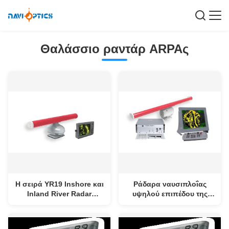
Θαλάσσιο ραντάρ ARPAς
Η σειρά YR19 Inshore και
Ράδαρα ναυσιπλοΐας
Inland River Radar
υψηλού επιπέδου της
εμπειρία ομαλή
σειράς YAR27
πλοήγηση