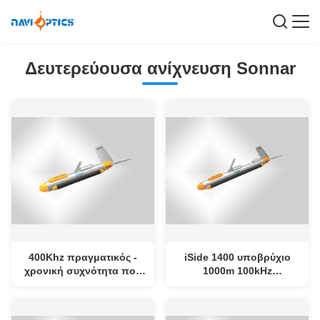
Δευτερεύουσα ανίχνευση Sonnar
400Khz πραγματικός -
iSide 1400 υποβρύχιο
χρονική συχνότητα που
1000m 100kHz
μεταστρέφει τη
ναυσιπλοΐας δευτερεύον
δευτερεύουσα ανίχνευση
ανίχνευσης σχέδιο
Sonnar με τη σε
μετατροπέων Sonnar