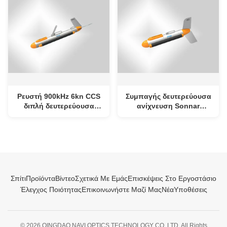
πραγματικό χρόνο
συμπαγές
λειτουργία μετατροπής
συχνότητας
Ρευστή 900kHz 6kn CCS
Συμπαγής δευτερεύουσα
διπλή δευτερεύουσα
ανίχνευση Sonnar
ανίχνευση Sonnar
105mm*767mm 12VDC
συχνότητας με τη σε
CW/LFM
πραγματικό χρόνο
μετατροπή συχνότητας
Σπίτι
Προϊόντα
Βίντεο
Σχετικά Με Εμάς
Επισκέψεις Στο Εργοστάσιο
Έλεγχος Ποιότητας
Επικοινωνήστε Μαζί Μας
Νέα
Υποθέσεις
© 2026 QINGDAO NAVI OPTICS TECHNOLOGY CO.,LTD. All Rights