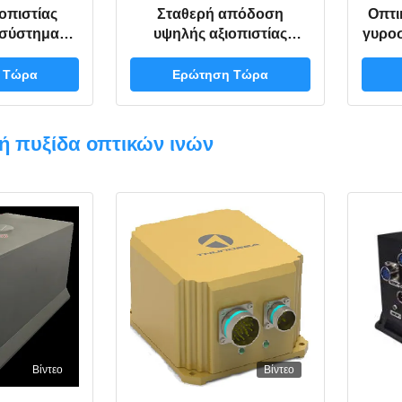
οπιστίας
Σταθερή απόδοση
Οπτι
 σύστημα
υψηλής αξιοπιστίας
γυρο
με αδράνεια
TDF99A Παγκόσμιο
ναυ
 ίνες για
Ναυτιλιακό Σύστημα
δυνά
 Τώρα
Ερώτηση Τώρα
τήρα και μη
Ινερσιακής Ναυσιπλοΐας
ηγά
με Ναυτιλιακά Δεδομένα
επαν
σε πραγματικό χρόνο
≤0,
ή πυξίδα οπτικών ινών
MT
χρό
Βίντεο
Βίντεο