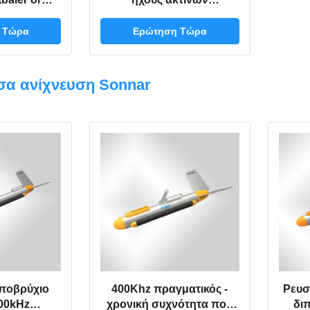
m ηχούς
σταθεροποίησης 200W
S 400khz
ρόλων υγιέστερες υψηλές
 Τώρα
Ερώτηση Τώρα
 Deepth
και μικρογράφηση
ποσοστού μεταλλικού
θόρυβου
σα ανίχνευση Sonnar
υποβρύχιο
400Khz πραγματικός -
Ρευσ
00kHz
χρονική συχνότητα που
δι