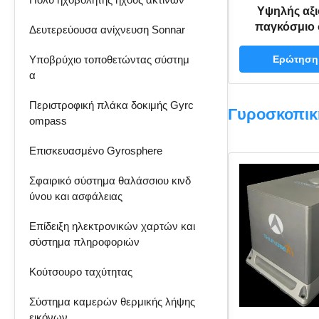
Υψηλής αξι
παγκόσμιο
Δευτερεύουσα ανίχνευση Sonnar
ναυσιπλοΐας 
από οπτικές
Υποβρύχιο τοποθετώντας σύστημ
Ερώτηση
πλοία με κινη
α
φορτ
Περιστροφική πλάκα δοκιμής Gyrc
Γυροσκοπικ
ompass
Επισκευασμένο Gyrosphere
Σφαιρικό σύστημα θαλάσσιου κινδ
ύνου και ασφάλειας
Επίδειξη ηλεκτρονικών χαρτών και
σύστημα πληροφοριών
Κούτσουρο ταχύτητας
Σύστημα καμερών θερμικής λήψης
εικόνων