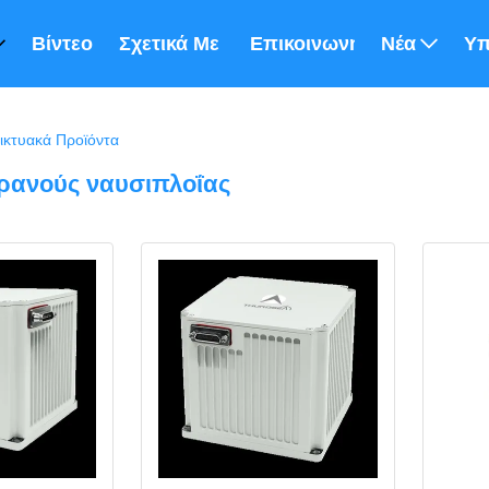
Βίντεο
Σχετικά Με Εμάς
Επικοινωνήστε Μαζί Μας
Νέα
Υπ
κτυακά Προϊόντα
ρανούς ναυσιπλοΐας