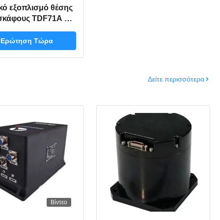
κό εξοπλισμό θέσης
σκάφους TDF71A για
σιπλοΐα χερσαίων
μεων, τοποθετημένο
Ερώτηση Τώρα
σε όχημα, με
αληψιμότητα κλίσης
01°/h, >20000 ώρες
Δείτε περισσότερα
BF και ≤5 λεπτά
νου ευθυγράμμισης
Βίντεο