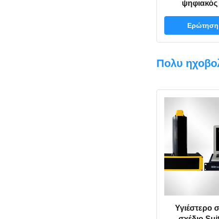
ψηφιακός
ηχοβολητή
ακτίνων συ
Ερώτηση
Dustproof 
φορη
Πολυ ηχοβο
Υγιέστερο 
σχέδιο Sui