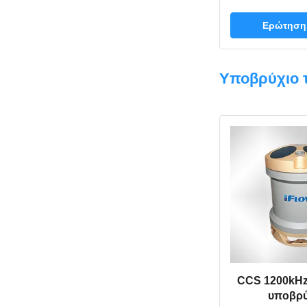
ναυσιπλοΐας 
ανίχνευση
Ερώτηση
μετατροπέω
συμπα
Υποβρύχιο 
CCS 1200kHz
υποβρύ