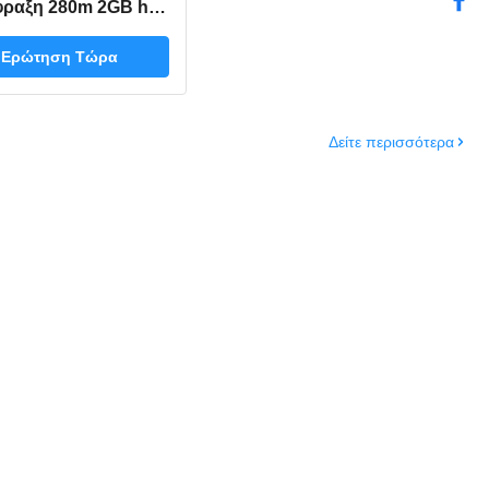
φραξη 280m 2GB hd-
μετάλλων την ενιαία
ακτίνων υγιέστερη
Ερώτηση Τώρα
ρίφραξη πλήρης-
ετάλλων υψηλός-
εικονοκυττάρου
Δείτε περισσότερα
νομικώς αποδοτική