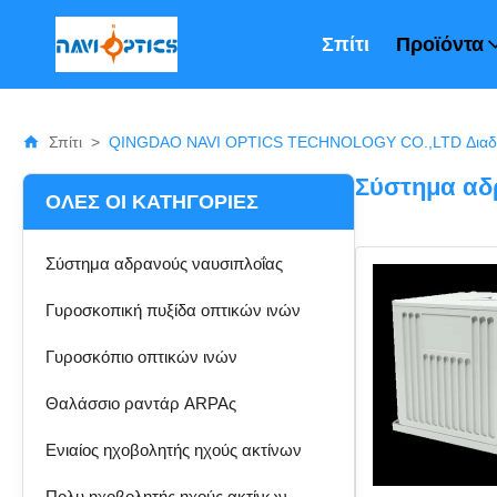
Σπίτι
Προϊόντα
Σπίτι
>
QINGDAO NAVI OPTICS TECHNOLOGY CO.,LTD Διαδι
Σύστημα αδ
ΌΛΕΣ ΟΙ ΚΑΤΗΓΟΡΊΕΣ
Σύστημα αδρανούς ναυσιπλοΐας
Γυροσκοπική πυξίδα οπτικών ινών
Γυροσκόπιο οπτικών ινών
Θαλάσσιο ραντάρ ARPAς
Ενιαίος ηχοβολητής ηχούς ακτίνων
Πολυ ηχοβολητής ηχούς ακτίνων