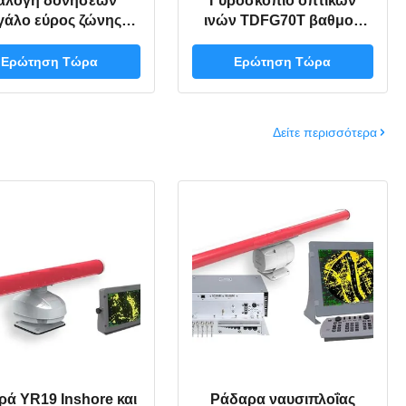
αλογή δονήσεων
Γυροσκόπιο οπτικών
γάλο εύρος ζώνης
ινών TDFG70T βαθμού
υμπίεση ελέγχου
ελέγχου με δυναμικό
εδιασμού Βαθμού
εύρος ≥±400°/s, ακρίβεια
Ερώτηση Τώρα
Ερώτηση Τώρα
οπτικών ινών
0,5°/h έως 0,2°/h και βάρος
οσκόπιο TDFG60D
≤500g
Δείτε περισσότερα
ρά YR19 Inshore και
Ράδαρα ναυσιπλοΐας