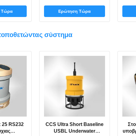
δευτερεύον
μεταστρέφει τη
α
ς σχέδιο
δευτερεύουσα ανίχνευση
συ
 Τώρα
Ερώτηση Τώρα
ν Sonnar
Sonnar με τη σε
π
γές
πραγματικό χρόνο
μετ
λειτουργία μετατροπής
τοποθετώντας σύστημα
συχνότητας
 25 RS232
CCS Ultra Short Baseline
Στο
χιας
USBL Underwater
υποβ