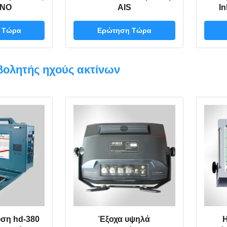
NO
AIS
In
 Τώρα
Ερώτηση Τώρα
βολητής ηχούς ακτίνων
ση hd-380
Έξοχα υψηλά
Η