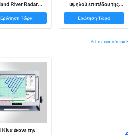
land River Radar
υψηλού επιπέδου της
εμπειρία ομαλή
σειράς YAR27
πλοήγηση
Ερώτηση Τώρα
Ερώτηση Τώρα
Δείτε περισσότερα
 Κίνα έκανε την