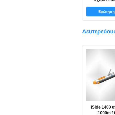
0.5m~180
ακτίνων CC
Ερώτηση
πολυ νερό
Δευτερεύου
iSide 1400 
1000m 1