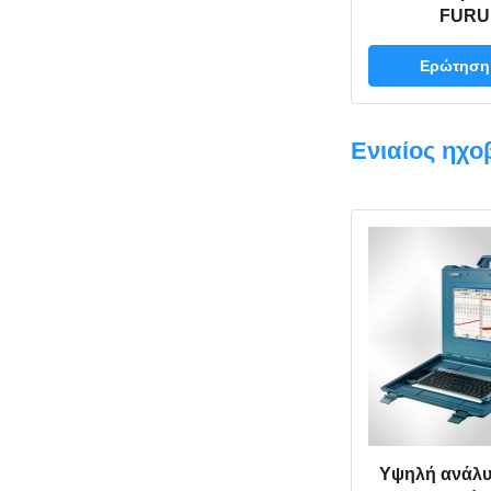
FURU
Ερώτηση
Ενιαίος ηχο
Υψηλή ανάλυ