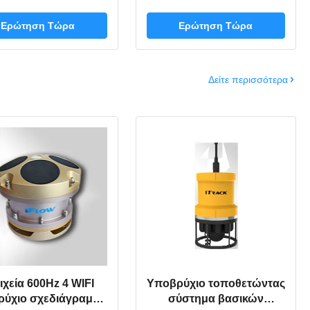
νίχνευση Sonnar
105mm*767mm 12VDC
χνότητας με τη σε
CW/LFM
Ερώτηση Τώρα
Ερώτηση Τώρα
ραγματικό χρόνο
ατροπή συχνότητας
Δείτε περισσότερα
ιχεία 600Hz 4 WIFI
Υποβρύχιο τοποθετώντας
ρύχιο σχεδιάγραμμα
σύστημα βασικών