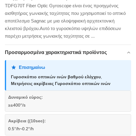
TDFG70T Fiber Optic Gyroscope είναι ένας προηγμένος
αισθητήρας γωνιακής ταχύτητας που χρησιμοποιεί το οπτικό
αποτέλεσμα Sagnac με μια ολοψηφιακή αρχιτεκτονική
κλειστού βρόχου.Αυτό το γυροσκόπιο υψηλών επιδόσεων
παρέχει μετρήσεις γωνιακής ταχύτητας σε ...
Προσαρμοσμένα χαρακτηριστικά προϊόντος
Επισημαίνω
Γυροσκόπιο οπτικών ινών βαθμού ελέγχου
,
Μετρήσεις ακρίβειας Γυροσκόπιο οπτικών ινών
Δυναμικό εύρος:
≥±400°/s
Ακρίβεια ((10sec):
0.5°/h~0.2°/h