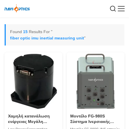
Found
15
Results For "
fiber optic imu inertial measuring unit
"
Χαμηλή κατανάλωση
Μοντέλο FG-980S
ενέργειας Μεγάλη
Σύστημα Ινερσιακής
ακρίβεια Μικρό μέγεθος
Ναυσιπλοΐας υψηλής