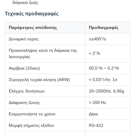
διάρκεια ζωής
Τεχνικές προδιαγραφές
Παράμετρος απόδοσης
Προδιαγραφές
Δυναμικό εύρος
≥±400°/s
Προκαταλήψεις κατά τη διάρκεια της
< 2°/h
λειτουργίας
Ακρίβεια (10sec)
00,5°/h ~ 0,2°/h
Στρογγυλή τυχαία κίνηση (ARW)
< 0,03°/√hr, 1σ
Ελέγχος δονήσεων
20~2000Hz, 6,06g
Διάφραση ζώνης
> 200 Hz
Ενεργοποιήστε το χρόνο
Δέκα
Μορφή σήματος εξόδου
RS-422