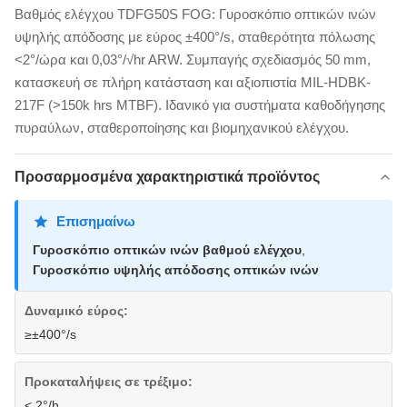
Βαθμός ελέγχου TDFG50S FOG: Γυροσκόπιο οπτικών ινών
υψηλής απόδοσης με εύρος ±400°/s, σταθερότητα πόλωσης
<2°/ώρα και 0,03°/√hr ARW. Συμπαγής σχεδιασμός 50 mm,
κατασκευή σε πλήρη κατάσταση και αξιοπιστία MIL-HDBK-
217F (>150k hrs MTBF). Ιδανικό για συστήματα καθοδήγησης
πυραύλων, σταθεροποίησης και βιομηχανικού ελέγχου.
Προσαρμοσμένα χαρακτηριστικά προϊόντος
Επισημαίνω
Γυροσκόπιο οπτικών ινών βαθμού ελέγχου
,
Γυροσκόπιο υψηλής απόδοσης οπτικών ινών
Δυναμικό εύρος:
≥±400°/s
Προκαταλήψεις σε τρέξιμο:
< 2°/h