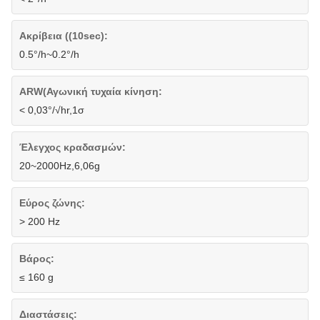
Ακρίβεια ((10sec):
0.5°/h~0.2°/h
ARW(Αγωνική τυχαία κίνηση:
< 0,03°/√hr,1σ
Έλεγχος κραδασμών:
20~2000Hz,6,06g
Εύρος ζώνης:
> 200 Hz
Βάρος:
≤ 160 g
Διαστάσεις: