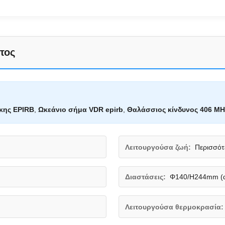
τος
κης EPIRB
,
Ωκεάνιο σήμα VDR epirb
,
Θαλάσσιος κίνδυνος 406 MH
Λειτουργούσα ζωή:
Περισσότ
Διαστάσεις:
Φ140/H244mm (απ
Λειτουργούσα θερμοκρασία: