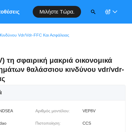
Μιλήστε Τώρα.
οθέσεις
Κινδύνου Vdr/vdr-FFC Και Ασφάλειας
) τη σφαιρική μακριά οικονομικά
ημάτων θαλάσσιου κινδύνου vdr/vdr-
ας
ά
NDSEA
Αριθμός μοντέλου:
VEP8V
dao
Πιστοποίηση:
CCS