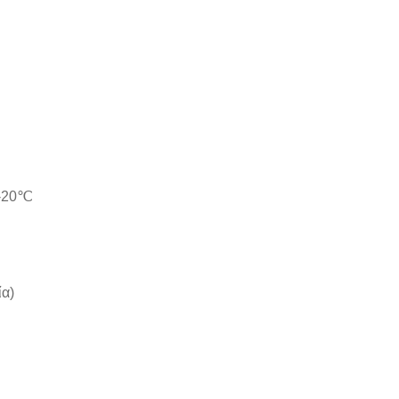
 -20℃
ία)