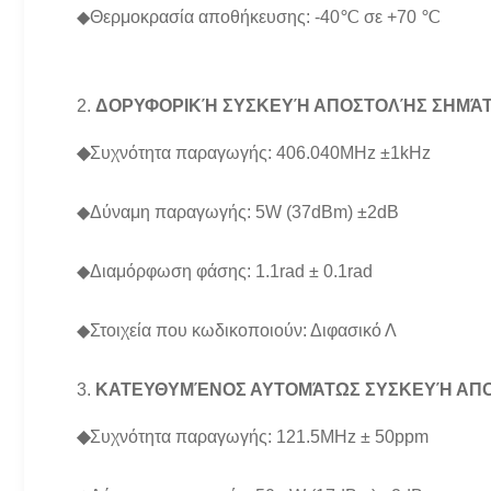
◆Θερμοκρασία αποθήκευσης: -40℃ σε +70 ℃
2.
ΔΟΡΥΦΟΡΙΚΉ ΣΥΣΚΕΥΉ ΑΠΟΣΤΟΛΉΣ ΣΗΜΆΤ
◆
Συχνότητα παραγωγής: 406.040MHz ±1kHz
◆Δύναμη παραγωγής: 5W (37dBm) ±2dB
◆Διαμόρφωση φάσης: 1.1rad ± 0.1rad
◆Στοιχεία που κωδικοποιούν: Διφασικό Λ
3.
ΚΑΤΕΥΘΥΜΈΝΟΣ ΑΥΤΟΜΆΤΩΣ ΣΥΣΚΕΥΉ ΑΠΟ
◆
Συχνότητα παραγωγής: 121.5MHz ± 50ppm