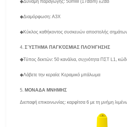
◆Δύναμη παραγωγής: 50mW (17dBm) ±2dB
◆Διαμόρφωση: A3X
◆Κύκλος καθήκοντος συσκευών αποστολής σημάτω
4.
ΣΎΣΤΗΜΑ ΠΑΓΚΌΣΜΙΑΣ ΠΛΟΉΓΗΣΗΣ
◆
Τύπος δεκτών: 50 κανάλια, συχνότητα ΠΣΤ L1, κώδ
◆Λάβετε την κεραία: Κεραμικό μπάλωμα
5.
ΜΟΝΑΔΑ ΜΝΗΜΗΣ
Διεπαφή επικοινωνίας: καρφίτσα 6 με τη μνήμη λιμέ