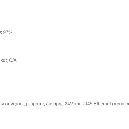
ν: 97%
ικας C/A
νων συνεχούς ρεύματος δύναμης 24V και RJ45 Ethernet (προαιρ