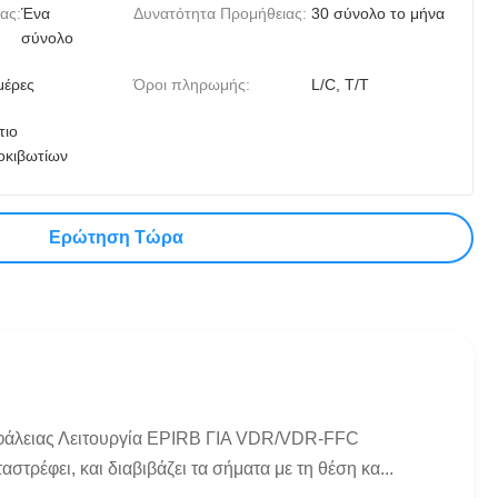
ας:
Ένα
Δυνατότητα Προμήθειας:
30 σύνολο το μήνα
σύνολο
μέρες
Όροι πληρωμής:
L/C, T/T
τιο
οκιβωτίων
Ερώτηση Τώρα
ασφάλειας Λειτουργία EPIRB ΓΙΑ VDR/VDR-FFC
έφει, και διαβιβάζει τα σήματα με τη θέση κα...