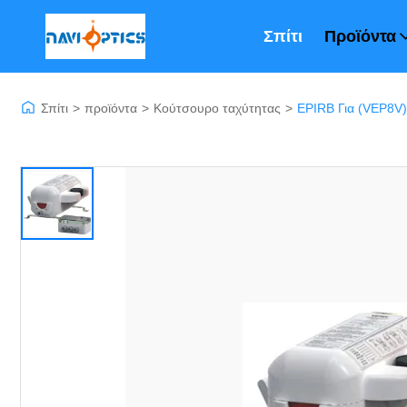
Σπίτι
Προϊόντα
Σπίτι
>
προϊόντα
>
Κούτσουρο ταχύτητας
>
EPIRB Για (VEP8V)