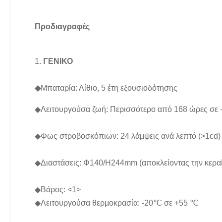
Προδιαγραφές
1.
ΓΕΝΙΚΟ
◆
Μπαταρία: Λίθιο, 5 έτη εξουσιοδότησης
◆Λειτουργούσα ζωή: Περισσότερο από 168 ώρες σε
◆Φως στροβοσκόπιων: 24 λάμψεις ανά λεπτό (>1cd)
◆Διαστάσεις: Φ140/H244mm (αποκλείοντας την κερα
◆Βάρος:
<1>
◆Λειτουργούσα θερμοκρασία: -20℃ σε +55 ℃