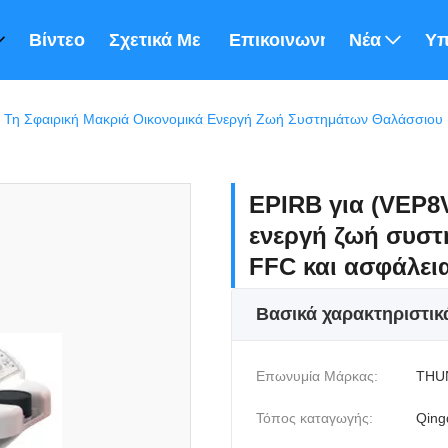
Βίντεο
Σχετικά Με Εμάς
Επικοινωνήστε Μαζί Μας
Νέα
Υπ
 Τη Σφαιρική Μακριά Οικονομικά Ενεργή Ζωή Συστημάτων Θαλάσσιου 
EPIRB για (VEP8V
ενεργή ζωή συστ
FFC και ασφάλει
Βασικά χαρακτηριστικ
Επωνυμία Μάρκας:
THU
Τόπος καταγωγής:
Qing