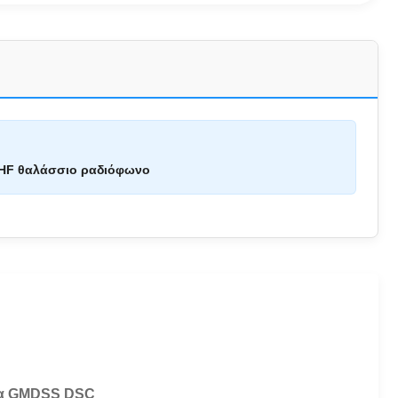
VHF θαλάσσιο ραδιόφωνο
ητα GMDSS DSC