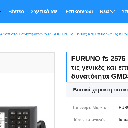
Βίντεο
Σχετικά Με Εμάς
Επικοινωνήστε Μαζί Μας
Νέα
Υπ
ιόπιστο Ραδιοτηλέφωνο MF/HF Για Τις Γενικές Και Επικοινωνίες Κι
FURUNO fs-2575 
τις γενικές και ε
δυνατότητα GM
Βασικά χαρακτηριστικ
Επωνυμία Μάρκας:
FUR
Τόπος καταγωγής:
Ιαπω