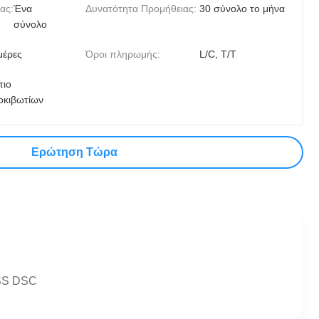
ας:
Ένα
Δυνατότητα Προμήθειας:
30 σύνολο το μήνα
σύνολο
μέρες
Όροι πληρωμής:
L/C, T/T
τιο
οκιβωτίων
Ερώτηση Τώρα
DSS DSC