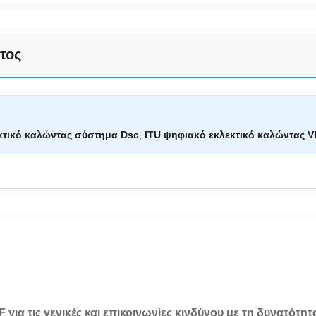
τος
κτικό καλώντας σύστημα Dsc
,
ITU ψηφιακό εκλεκτικό καλώντας 
για τις γενικές και επικοινωνίες κινδύνου με τη δυνατότ