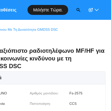
Μιλήστε Τώρα.
οθέσεις
νδύνου Με Τη Δυνατότητα GMDSS DSC
αξιόπιστο ραδιοτηλέφωνο MF/HF για
πικοινωνίες κινδύνου με τη
DSS DSC
ά
UNO
Αριθμός μοντέλου:
Fs-2575
νία
Πιστοποίηση:
CCS