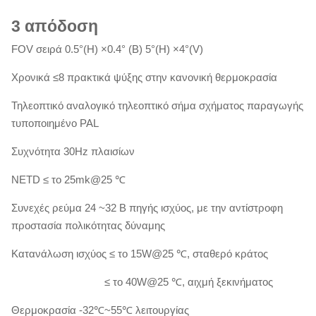
3
απόδοση
FOV σειρά 0.5°(H) ×0.4° (Β) 5°(H) ×4°(V)
Χρονικά ≤8 πρακτικά ψύξης στην κανονική θερμοκρασία
Τηλεοπτικό αναλογικό τηλεοπτικό σήμα σχήματος παραγωγής
τυποποιημένο PAL
Συχνότητα 30Hz πλαισίων
NETD ≤ το 25mk@25 ℃
Συνεχές ρεύμα 24 ~32 Β πηγής ισχύος, με την αντίστροφη
προστασία πολικότητας δύναμης
Κατανάλωση ισχύος ≤ το 15W@25 ℃, σταθερό κράτος
≤ το 40W@25 ℃, αιχμή ξεκινήματος
Θερμοκρασία -32℃~55℃ λειτουργίας