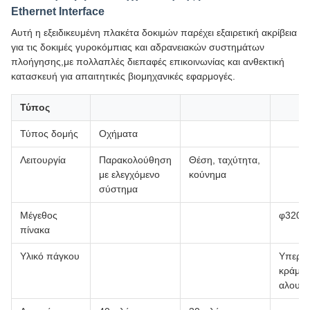
Ethernet Interface
Αυτή η εξειδικευμένη πλακέτα δοκιμών παρέχει εξαιρετική ακρίβεια
για τις δοκιμές γυροκόμπιας και αδρανειακών συστημάτων
πλοήγησης,με πολλαπλές διεπαφές επικοινωνίας και ανθεκτική
κατασκευή για απαιτητικές βιομηχανικές εφαρμογές.
Τύπος
Τύπος δομής
Οχήματα
Λειτουργία
Παρακολούθηση
Θέση, ταχύτητα,
με ελεγχόμενο
κούνημα
σύστημα
Μέγεθος
φ320
πίνακα
Υλικό πάγκου
Υπερσ
κράμα
αλουμι