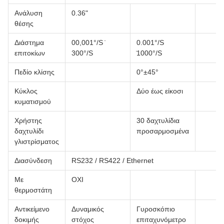
Ανάλυση
0.36"
θέσης
Διάστημα
00,001°/S ̇
0.001°/S
επιτοκίων
300°/S
̇1000°/S
Πεδίο κλίσης
0°±45°
Κύκλος
Δύο έως είκοσι
κυματισμού
Χρήστης
30 δαχτυλίδια
δαχτυλίδι
προσαρμοσμένα
γλιστρίσματος
Διασύνδεση
RS232 / RS422 / Ethernet
Με
ΟΧΙ
θερμοστάτη
Αντικείμενο
Δυναμικός
Γυροσκόπιο
δοκιμής
στόχος
επιταχυνόμετρο