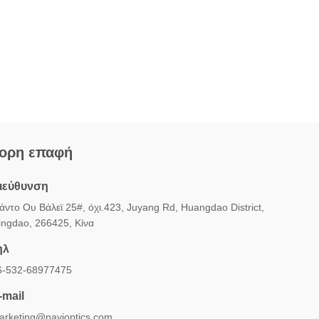
ορη επαφή
ιεύθυνση
ιάντο Ου Βάλεϊ 25#, όχι.423, Juyang Rd, Huangdao District,
ingdao, 266425, Κίνα
ηλ
6-532-68977475
-mail
arketing@navioptics.com