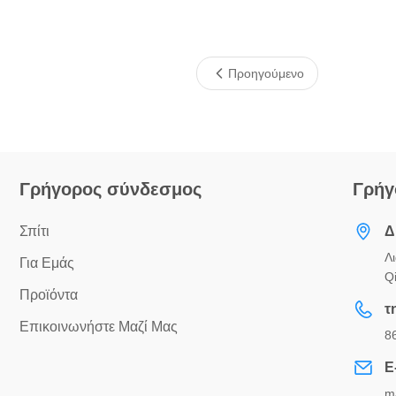
Προηγούμενο
Γρήγορος σύνδεσμος
Γρήγ
Σπίτι
Δ
Λ
Για Εμάς
Q
Προϊόντα
τ
Επικοινωνήστε Μαζί Μας
8
E
m