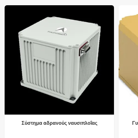
Σύστημα αδρανούς ναυσιπλοΐας
Γυ